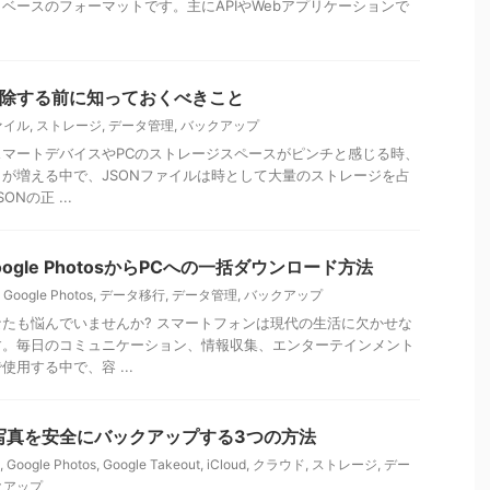
ベースのフォーマットです。主にAPIやWebアプリケーションで
削除する前に知っておくべきこと
ファイル
,
ストレージ
,
データ管理
,
バックアップ
 スマートデバイスやPCのストレージスペースがピンチと感じる時、
が増える中で、JSONファイルは時として大量のストレージを占
Nの正 ...
ogle PhotosからPCへの一括ダウンロード方法
,
Google Photos
,
データ移行
,
データ管理
,
バックアップ
たも悩んでいませんか? スマートフォンは現代の生活に欠かせな
す。毎日のコミュニケーション、情報収集、エンターテインメント
用する中で、容 ...
tosの写真を安全にバックアップする3つの方法
,
Google Photos
,
Google Takeout
,
iCloud
,
クラウド
,
ストレージ
,
デー
クアップ