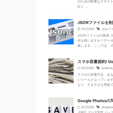
のための軽量なテキスト
広く ...
JSONファイルを
2023/9/5
json
JSONファイルの真相
何を疑いますか？データ
拠します。ここでは、JSO
スマホ容量節約! Go
2023/9/5
android
スマホの容量不足、あな
いツールとなっていま
など、さまざまな用途で使
Google Pho
2023/9/5
dropbox
タ移行
,
データ管理
,
バッ