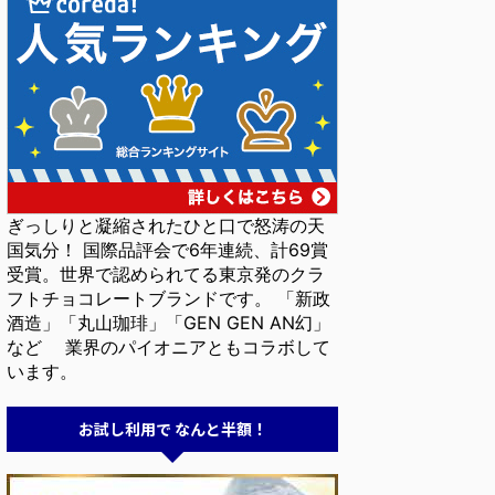
ぎっしりと凝縮されたひと口で怒涛の天
国気分！ 国際品評会で6年連続、計69賞
受賞。世界で認められてる東京発のクラ
フトチョコレートブランドです。 「新政
酒造」「丸山珈琲」「GEN GEN AN幻」
など 業界のパイオニアともコラボして
います。
お試し利用で なんと半額！