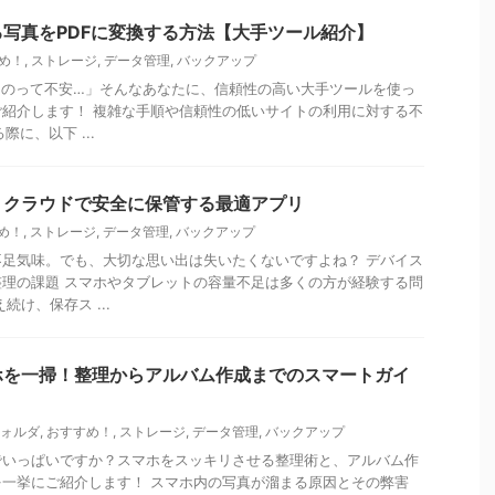
写真をPDFに変換する方法【大手ツール紹介】
め！
,
ストレージ
,
データ管理
,
バックアップ
るのって不安…」そんなあなたに、信頼性の高い大手ツールを使っ
紹介します！ 複雑な手順や信頼性の低いサイトの利用に対する不
際に、以下 ...
！クラウドで安全に保管する最適アプリ
め！
,
ストレージ
,
データ管理
,
バックアップ
足気味。でも、大切な思い出は失いたくないですよね？ デバイス
理の課題 スマホやタブレットの容量不足は多くの方が経験する問
続け、保存ス ...
ホを一掃！整理からアルバム作成までのスマートガイ
フォルダ
,
おすすめ！
,
ストレージ
,
データ管理
,
バックアップ
でいっぱいですか？スマホをスッキリさせる整理術と、アルバム作
一挙にご紹介します！ スマホ内の写真が溜まる原因とその弊害