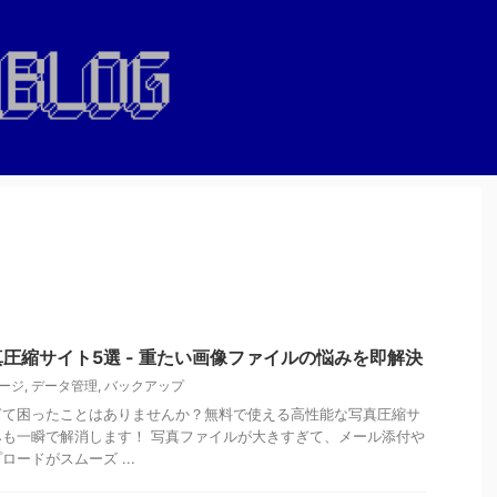
圧縮サイト5選 - 重たい画像ファイルの悩みを即解決
ージ
,
データ管理
,
バックアップ
ぎて困ったことはありませんか？無料で使える高性能な写真圧縮サ
も一瞬で解消します！ 写真ファイルが大きすぎて、メール添付や
ードがスムーズ ...