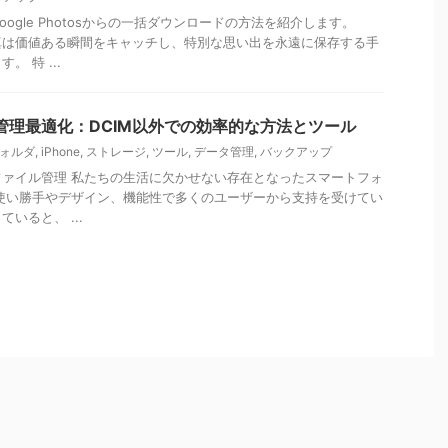
ogle Photosからの一括ダウンロードの方法を紹介します。
真は価値ある瞬間をキャッチし、特別な思い出を永遠に保存する手
 特 ...
イル管理最適化：DCIM以外での効率的な方法とツール
フォルダ
,
iPhone
,
ストレージ
,
ツール
,
データ管理
,
バックアップ
ァイル管理 私たちの生活に欠かせない存在となったスマートフォ
その使い勝手やデザイン、機能性で多くのユーザーから支持を受けてい
いると、 ...