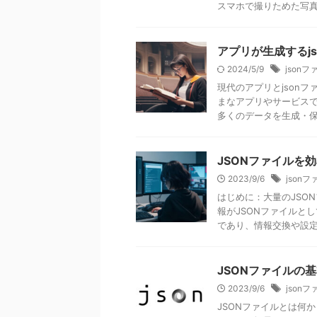
スマホで撮りためた写真は
アプリが生成するj
2024/5/9
jsonフ
現代のアプリとjson
まなアプリやサービスで
多くのデータを生成・保存
JSONファイルを
2023/9/6
json
はじめに：大量のJSO
報がJSONファイルと
であり、情報交換や設定フ
JSONファイルの
2023/9/6
json
JSONファイルとは何か？ J