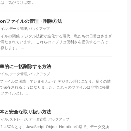
、気がつけば数 ...
sonファイルの管理・削除方法
ァイル
,
データ管理
,
バックアップ
ファイルの関係 デジタル技術が進化する現代、私たちの日常はさまざ
満たされています。 これらのアプリは便利さを提供する一方で、
します。 ...
効率的に一括削除する方法
ファイル
,
データ管理
,
バックアップ
Nファイルに困惑していませんか？ デジタル時代になり、多くの情
して保存されるようになりました。これらのファイルは非常に軽量
ァイルとし ...
基本と安全な取り扱い方法
ファイル
,
ストレージ
,
データ管理
,
バックアップ
SONとは、JavaScript Object Notationの略で、データ交換