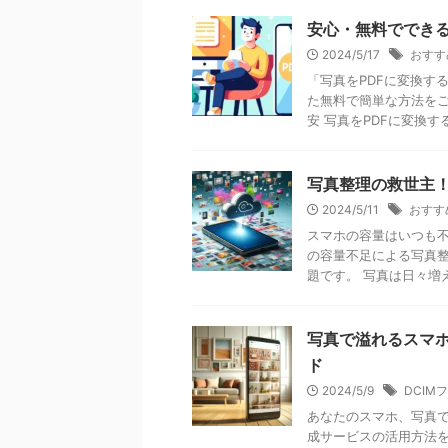
安心・無料でできる
2024/5/17
おすす
「写真をPDFに変換す
た無料で簡単な方法をご
安 写真をPDFに変換する
写真整理の救世主
2024/5/11
おすす
スマホの容量はいつも不
の容量不足による写真整
題です。 写真は日々増え
写真で溢れるスマ
ド
2024/5/9
DCIM
あなたのスマホ、写真
成サービスの活用方法を