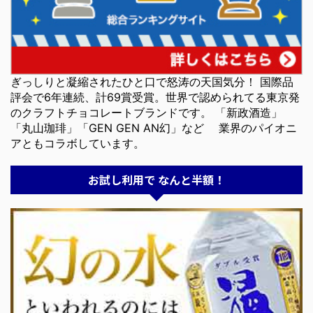
ぎっしりと凝縮されたひと口で怒涛の天国気分！ 国際品
評会で6年連続、計69賞受賞。世界で認められてる東京発
のクラフトチョコレートブランドです。 「新政酒造」
「丸山珈琲」「GEN GEN AN幻」など 業界のパイオニ
アともコラボしています。
お試し利用で なんと半額！