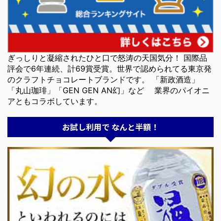
ぎっしりと凝縮されたひと口で怒涛の天国気分！ 国際品
評会で6年連続、計69賞受賞。世界で認められてる東京発
のクラフトチョコレートブランドです。 「新政酒造」
「丸山珈琲」「GEN GEN AN幻」など 業界のパイオニ
アともコラボしています。
お試し利用で なんと半額！