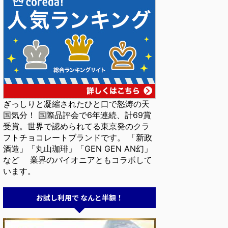
ぎっしりと凝縮されたひと口で怒涛の天
国気分！ 国際品評会で6年連続、計69賞
受賞。世界で認められてる東京発のクラ
フトチョコレートブランドです。 「新政
酒造」「丸山珈琲」「GEN GEN AN幻」
など 業界のパイオニアともコラボして
います。
お試し利用で なんと半額！