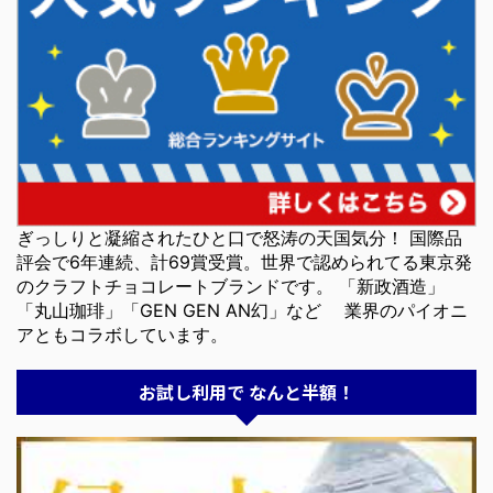
ぎっしりと凝縮されたひと口で怒涛の天国気分！ 国際品
評会で6年連続、計69賞受賞。世界で認められてる東京発
のクラフトチョコレートブランドです。 「新政酒造」
「丸山珈琲」「GEN GEN AN幻」など 業界のパイオニ
アともコラボしています。
お試し利用で なんと半額！