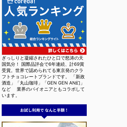
ぎっしりと凝縮されたひと口で怒涛の天
国気分！ 国際品評会で6年連続、計69賞
受賞。世界で認められてる東京発のクラ
フトチョコレートブランドです。 「新政
酒造」「丸山珈琲」「GEN GEN AN幻」
など 業界のパイオニアともコラボして
います。
お試し利用で なんと半額！