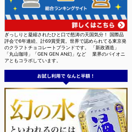
ぎっしりと凝縮されたひと口で怒涛の天国気分！ 国際品
評会で6年連続、計69賞受賞。世界で認められてる東京発
のクラフトチョコレートブランドです。 「新政酒造」
「丸山珈琲」「GEN GEN AN幻」など 業界のパイオニ
アともコラボしています。
お試し利用で なんと半額！