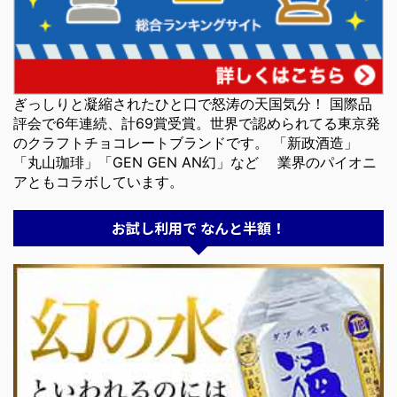
ぎっしりと凝縮されたひと口で怒涛の天国気分！ 国際品
評会で6年連続、計69賞受賞。世界で認められてる東京発
のクラフトチョコレートブランドです。 「新政酒造」
「丸山珈琲」「GEN GEN AN幻」など 業界のパイオニ
アともコラボしています。
お試し利用で なんと半額！