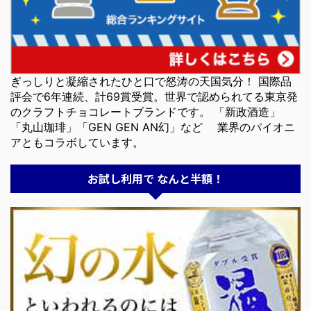
ぎっしりと凝縮されたひと口で怒涛の天国気分！ 国際品
評会で6年連続、計69賞受賞。世界で認められてる東京発
のクラフトチョコレートブランドです。 「新政酒造」
「丸山珈琲」「GEN GEN AN幻」など 業界のパイオニ
アともコラボしています。
お試し利用で なんと半額！