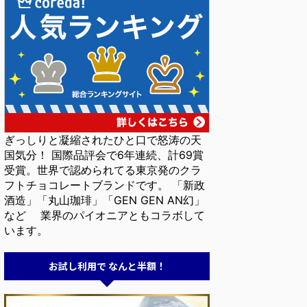
ぎっしりと凝縮されたひと口で怒涛の天
国気分！ 国際品評会で6年連続、計69賞
受賞。世界で認められてる東京発のクラ
フトチョコレートブランドです。 「新政
酒造」「丸山珈琲」「GEN GEN AN幻」
など 業界のパイオニアともコラボして
います。
お試し利用で なんと半額！