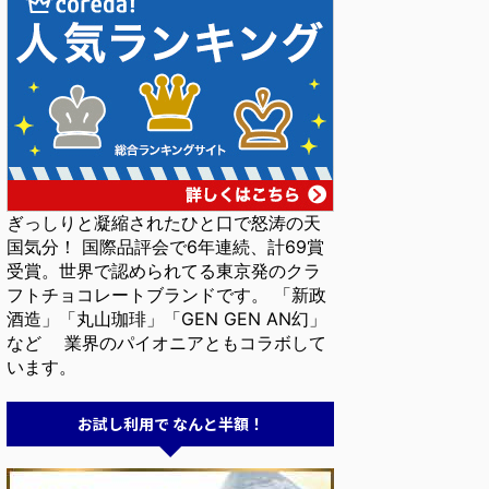
ぎっしりと凝縮されたひと口で怒涛の天
国気分！ 国際品評会で6年連続、計69賞
受賞。世界で認められてる東京発のクラ
フトチョコレートブランドです。 「新政
酒造」「丸山珈琲」「GEN GEN AN幻」
など 業界のパイオニアともコラボして
います。
お試し利用で なんと半額！