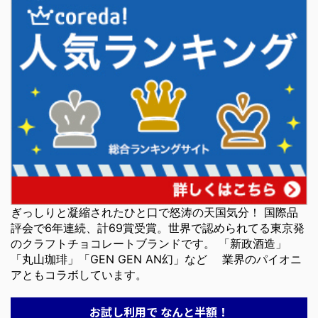
ぎっしりと凝縮されたひと口で怒涛の天国気分！ 国際品
評会で6年連続、計69賞受賞。世界で認められてる東京発
のクラフトチョコレートブランドです。 「新政酒造」
「丸山珈琲」「GEN GEN AN幻」など 業界のパイオニ
アともコラボしています。
お試し利用で なんと半額！